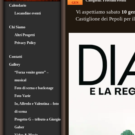
Categoria:
Prossimi eventi
GEN
Calendario
Vi aspettiamo sabato
10 ge
Locandine eventi
Castiglione dei Pepoli per i
Chi Siamo
Altri Progetti
Privacy Policy
Contatti
Gallery
“Forza venite gente” –
musical
Foto di scena e backstage
Foto Varie
Io, Alfredo e Valentina – foto
di scena
Progetto G – tributo a Giorgio
Gaber