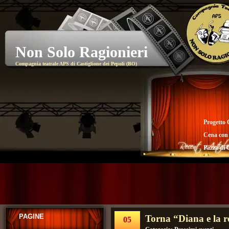
Non Solo Ragionieri
Compagnia teatrale APS di Castiglione dei Pepoli (BO)
Progetto 
Cena con
Pazza di 
PAGINE
Torna “Diana e la r
05