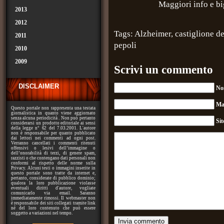
Maggiori info e bi
2013
2012
Tags:
Alzheimer
,
castiglione de
2011
pepoli
2010
2009
Scrivi un commento
DISCLAIMER
No
Ma
Questo portale non rappresenta una testata
giornalistica in quanto viene aggiornato
senza alcuna periodicità . Non può pertanto
Si
considerarsi un prodotto editoriale ai sensi
della legge n° 62 del 7.03.2001. L'autore
non è responsabile per quanto pubblicato
dai lettori nei commenti ad ogni post.
Verranno cancellati i commenti ritenuti
offensivi o lesivi dell’immagine o
dell’onorabilità di terzi, di genere spam,
razzisti o che contengano dati personali non
conformi al rispetto delle norme sulla
Privacy. Alcuni testi o immagini inserite in
questo portale sono tratte da internet e,
pertanto, considerate di pubblico dominio;
qualora la loro pubblicazione violasse
eventuali diritti d'autore, vogliate
comunicarlo via email. Saranno
immediatamente rimossi. Il webmaster non
è responsabile dei siti collegati tramite link
né del loro contenuto che può essere
soggetto a variazioni nel tempo.