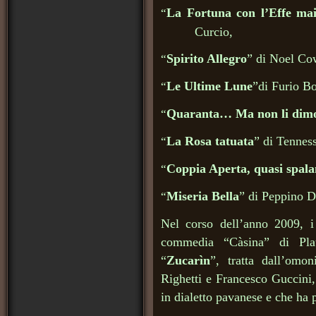
La Fortuna con l’Effe mai
“
Curcio,
Spirito Allegro
” di Noel Co
“
Le Ultime Lune
”di Furio B
“
Quaranta… Ma non li dimo
“
La Rosa tatuata
” di Tennes
“
Coppia Aperta, quasi spala
“
Miseria Bella
” di Peppino D
“
Nel corso dell’anno 2009, i
commedia “Càsina” di Plaut
“
Zucarìn
”, tratta dall’omo
Righetti e Francesco Guccini, 
in dialetto pavanese e che ha 