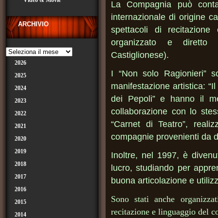
Video & Movie
La Compagnia può contar
internazionale di origine c
ARCHIVIO
spettacoli di recitazion
organizzato e diretto 
Castiglionese).
2026
I “Non solo Ragionieri” so
2025
manifestazione artistica: “I
2024
dei Pepoli” e hanno il me
2023
collaborazione con lo ste
2022
“Carnet di Teatro”, reali
2021
compagnie provenienti da di
2020
2019
Inoltre, nel 1997, è divenu
2018
lucro, studiando per appre
2017
buona articolazione e utiliz
2016
Sono stati anche organizzat
2015
recitazione e linguaggio del c
2014