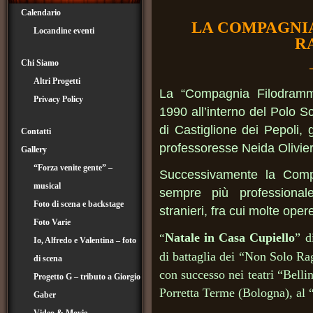
Calendario
LA COMPAGNI
Locandine eventi
R
Chi Siamo
Altri Progetti
La “Compagnia Filodramm
Privacy Policy
1990 all’interno del Polo Sc
di Castiglione dei Pepoli, g
Contatti
professoresse Neida Olivier
Gallery
“Forza venite gente” –
Successivamente la Compa
musical
sempre più professionale 
Foto di scena e backstage
stranieri, fra cui molte ope
Foto Varie
Natale in Casa Cupiello
” d
“
Io, Alfredo e Valentina – foto
di battaglia dei “Non Solo Ra
di scena
con successo nei teatri “Bell
Progetto G – tributo a Giorgio
Porretta Terme (Bologna), al
Gaber