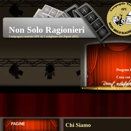
Non Solo Ragionieri
Compagnia teatrale APS di Castiglione dei Pepoli (BO)
Progetto 
Cena con
Pazza di 
PAGINE
Chi Siamo