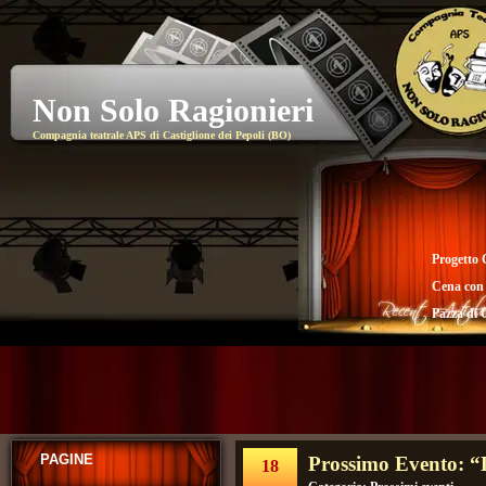
Non Solo Ragionieri
Compagnia teatrale APS di Castiglione dei Pepoli (BO)
Progetto 
Cena con
Pazza di 
PAGINE
Prossimo Evento: “L
18