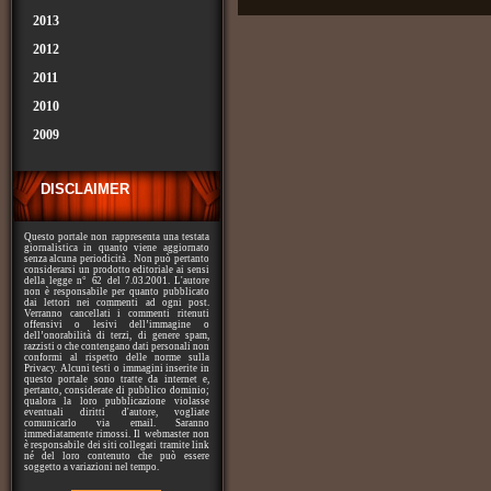
2013
2012
2011
2010
2009
DISCLAIMER
Questo portale non rappresenta una testata
giornalistica in quanto viene aggiornato
senza alcuna periodicità . Non può pertanto
considerarsi un prodotto editoriale ai sensi
della legge n° 62 del 7.03.2001. L'autore
non è responsabile per quanto pubblicato
dai lettori nei commenti ad ogni post.
Verranno cancellati i commenti ritenuti
offensivi o lesivi dell’immagine o
dell’onorabilità di terzi, di genere spam,
razzisti o che contengano dati personali non
conformi al rispetto delle norme sulla
Privacy. Alcuni testi o immagini inserite in
questo portale sono tratte da internet e,
pertanto, considerate di pubblico dominio;
qualora la loro pubblicazione violasse
eventuali diritti d'autore, vogliate
comunicarlo via email. Saranno
immediatamente rimossi. Il webmaster non
è responsabile dei siti collegati tramite link
né del loro contenuto che può essere
soggetto a variazioni nel tempo.