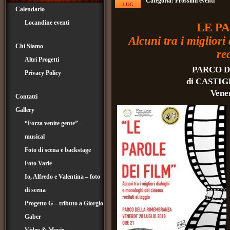
Categoria:
Prossimi eventi
LUG
Calendario
Locandine eventi
LE P
Alcuni tra i miglior
Chi Siamo
re
Altri Progetti
PARCO 
Privacy Policy
di CASTIG
Vener
Contatti
Gallery
“Forza venite gente” –
musical
Foto di scena e backstage
Foto Varie
Io, Alfredo e Valentina – foto
di scena
Progetto G – tributo a Giorgio
Gaber