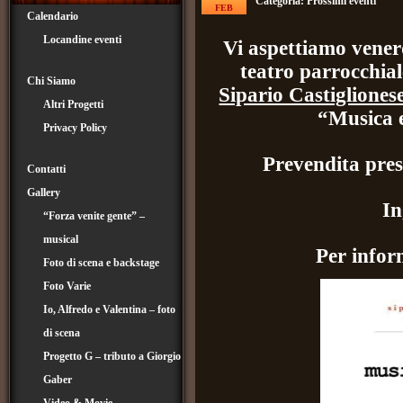
Categoria:
Prossimi eventi
FEB
Calendario
Locandine eventi
Vi aspettiamo vener
teatro parrocchial
Chi Siamo
Sipario Castiglionese
Altri Progetti
“Musica e
Privacy Policy
Prevendita pres
Contatti
Gallery
In
“Forza venite gente” –
musical
Per infor
Foto di scena e backstage
Foto Varie
Io, Alfredo e Valentina – foto
di scena
Progetto G – tributo a Giorgio
Gaber