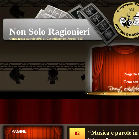
Non Solo Ragionieri
Compagnia teatrale APS di Castiglione dei Pepoli (BO)
Progetto 
Cena con
Pazza di 
PAGINE
“Musica e parole in
02