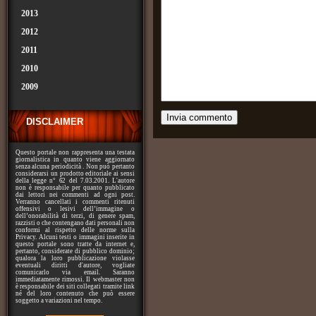
2013
2012
2011
2010
2009
DISCLAIMER
Questo portale non rappresenta una testata
giornalistica in quanto viene aggiornato
senza alcuna periodicità . Non può pertanto
considerarsi un prodotto editoriale ai sensi
della legge n° 62 del 7.03.2001. L'autore
non è responsabile per quanto pubblicato
dai lettori nei commenti ad ogni post.
Verranno cancellati i commenti ritenuti
offensivi o lesivi dell’immagine o
dell’onorabilità di terzi, di genere spam,
razzisti o che contengano dati personali non
conformi al rispetto delle norme sulla
Privacy. Alcuni testi o immagini inserite in
questo portale sono tratte da internet e,
pertanto, considerate di pubblico dominio;
qualora la loro pubblicazione violasse
eventuali diritti d'autore, vogliate
comunicarlo via email. Saranno
immediatamente rimossi. Il webmaster non
è responsabile dei siti collegati tramite link
né del loro contenuto che può essere
soggetto a variazioni nel tempo.