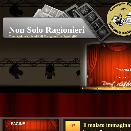
Non Solo Ragionieri
Compagnia teatrale APS di Castiglione dei Pepoli (BO)
Progetto 
Cena con
Pazza di 
PAGINE
Il malato immaginar
07