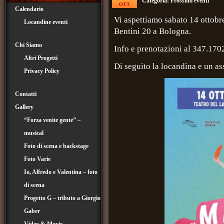
Categoria:
Prossimi eventi
OTT
Calendario
Vi aspettiamo sabato 14 ottobr
Locandine eventi
Bentini 20 a Bologna.
Chi Siamo
Info e prenotazioni al 347.17
Altri Progetti
Di seguito la locandina e un a
Privacy Policy
Contatti
Gallery
“Forza venite gente” –
musical
Foto di scena e backstage
Foto Varie
Io, Alfredo e Valentina – foto
di scena
Progetto G – tributo a Giorgio
Gaber