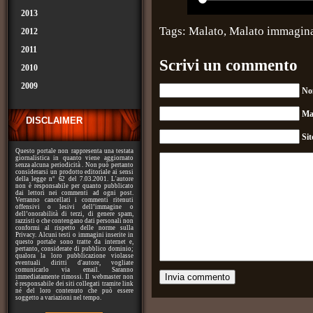
2013
Tags:
Malato
,
Malato immagina
2012
2011
Scrivi un commento
2010
2009
No
Ma
DISCLAIMER
Si
Questo portale non rappresenta una testata
giornalistica in quanto viene aggiornato
senza alcuna periodicità . Non può pertanto
considerarsi un prodotto editoriale ai sensi
della legge n° 62 del 7.03.2001. L'autore
non è responsabile per quanto pubblicato
dai lettori nei commenti ad ogni post.
Verranno cancellati i commenti ritenuti
offensivi o lesivi dell’immagine o
dell’onorabilità di terzi, di genere spam,
razzisti o che contengano dati personali non
conformi al rispetto delle norme sulla
Privacy. Alcuni testi o immagini inserite in
questo portale sono tratte da internet e,
pertanto, considerate di pubblico dominio;
qualora la loro pubblicazione violasse
eventuali diritti d'autore, vogliate
comunicarlo via email. Saranno
immediatamente rimossi. Il webmaster non
è responsabile dei siti collegati tramite link
né del loro contenuto che può essere
soggetto a variazioni nel tempo.