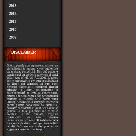
2013
2012
2011
2010
2009
DISCLAIMER
Questo portale non rappresenta una testata
giornalistica in quanto viene aggiornato
senza alcuna periodicità . Non può pertanto
considerarsi un prodotto editoriale ai sensi
della legge n° 62 del 7.03.2001. L'autore
non è responsabile per quanto pubblicato
dai lettori nei commenti ad ogni post.
Verranno cancellati i commenti ritenuti
offensivi o lesivi dell’immagine o
dell’onorabilità di terzi, di genere spam,
razzisti o che contengano dati personali non
conformi al rispetto delle norme sulla
Privacy. Alcuni testi o immagini inserite in
questo portale sono tratte da internet e,
pertanto, considerate di pubblico dominio;
qualora la loro pubblicazione violasse
eventuali diritti d'autore, vogliate
comunicarlo via email. Saranno
immediatamente rimossi. Il webmaster non
è responsabile dei siti collegati tramite link
né del loro contenuto che può essere
soggetto a variazioni nel tempo.