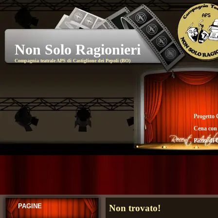
Non Solo Ragionieri
Compagnia teatrale APS di Castiglione dei Pepoli (BO)
Progetto 
Cena con
Pazza di 
PAGINE
Non trovato!