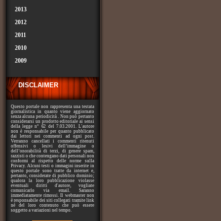
2013
2012
2011
2010
2009
DISCLAIMER
Questo portale non rappresenta una testata
giornalistica in quanto viene aggiornato
senza alcuna periodicità . Non può pertanto
considerarsi un prodotto editoriale ai sensi
della legge n° 62 del 7.03.2001. L'autore
non è responsabile per quanto pubblicato
dai lettori nei commenti ad ogni post.
Verranno cancellati i commenti ritenuti
offensivi o lesivi dell’immagine o
dell’onorabilità di terzi, di genere spam,
razzisti o che contengano dati personali non
conformi al rispetto delle norme sulla
Privacy. Alcuni testi o immagini inserite in
questo portale sono tratte da internet e,
pertanto, considerate di pubblico dominio;
qualora la loro pubblicazione violasse
eventuali diritti d'autore, vogliate
comunicarlo via email. Saranno
immediatamente rimossi. Il webmaster non
è responsabile dei siti collegati tramite link
né del loro contenuto che può essere
soggetto a variazioni nel tempo.