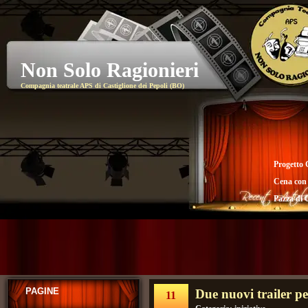
Non Solo Ragionieri
Compagnia teatrale APS di Castiglione dei Pepoli (BO)
Progetto 
Cena con
Pazza di 
PAGINE
Due nuovi trailer pe
11