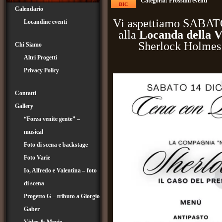
Categoria:
Prossimi eventi
DIC
Calendario
Vi aspettiamo SABA
Locandine eventi
alla
Locanda della V
Sherlock Holmes –
Chi Siamo
Altri Progetti
Privacy Policy
Contatti
Gallery
“Forza venite gente” –
musical
Foto di scena e backstage
Foto Varie
Io, Alfredo e Valentina – foto
di scena
Progetto G – tributo a Giorgio
Gaber