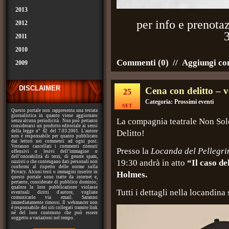
2013
per info e prenot
2012
2011
2010
Commenti (0)
//
Aggiungi c
2009
DISCLAIMER
Cena con delitto – 
25
Categoria:
Prossimi eventi
SET
Questo portale non rappresenta una testata
giornalistica in quanto viene aggiornato
La compagnia teatrale Non Solo
senza alcuna periodicità . Non può pertanto
considerarsi un prodotto editoriale ai sensi
della legge n° 62 del 7.03.2001. L'autore
Delitto!
non è responsabile per quanto pubblicato
dai lettori nei commenti ad ogni post.
Verranno cancellati i commenti ritenuti
Presso la
Locanda del Pellegri
offensivi o lesivi dell’immagine o
dell’onorabilità di terzi, di genere spam,
19:30 andrà in atto
“Il caso de
razzisti o che contengano dati personali non
conformi al rispetto delle norme sulla
Privacy. Alcuni testi o immagini inserite in
Holmes.
questo portale sono tratte da internet e,
pertanto, considerate di pubblico dominio;
qualora la loro pubblicazione violasse
Tutti i dettagli nella locandina
eventuali diritti d'autore, vogliate
comunicarlo via email. Saranno
immediatamente rimossi. Il webmaster non
è responsabile dei siti collegati tramite link
né del loro contenuto che può essere
soggetto a variazioni nel tempo.