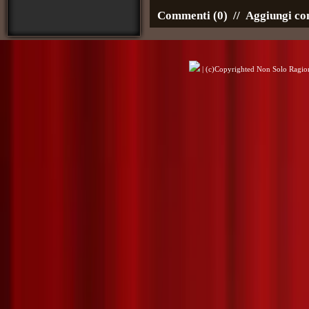
Commenti (0)
//
Aggiungi c
| (c)Copyrighted Non Solo Ragioni