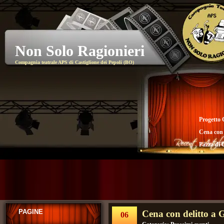
Non Solo Ragionieri
Compagnia teatrale APS di Castiglione dei Pepoli (BO)
Progetto 
Cena con
Pazza di 
PAGINE
Cena con delitto a
06