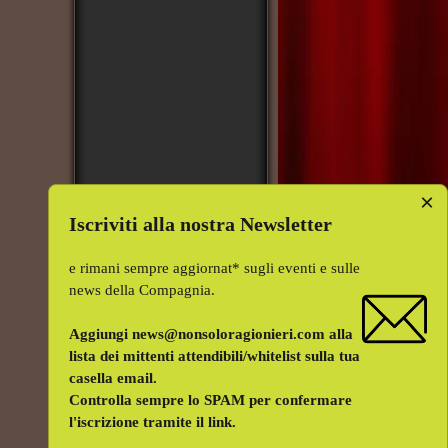
×
Iscriviti alla nostra Newsletter
e rimani sempre aggiornat* sugli eventi e sulle
news della Compagnia.
Aggiungi news@nonsoloragionieri.com alla
lista dei mittenti attendibili/whitelist sulla tua
casella email.
Controlla sempre lo SPAM per confermare
l'iscrizione tramite il link.