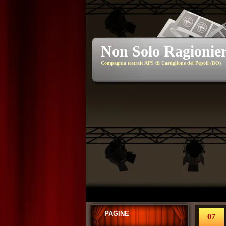
Non Solo Ragionier
Compagnia teatrale APS di Castiglione dei Pepoli (BO)
PAGINE
07