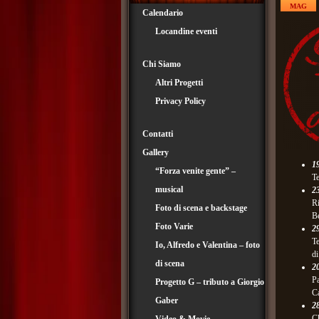
MAG
Calendario
Locandine eventi
Chi Siamo
Altri Progetti
Privacy Policy
Contatti
Gallery
1
“Forza venite gente” –
Te
musical
2
Ri
Foto di scena e backstage
Be
Foto Varie
2
Te
Io, Alfredo e Valentina – foto
d
di scena
20
Pa
Progetto G – tributo a Giorgio
Ca
Gaber
28
Ch