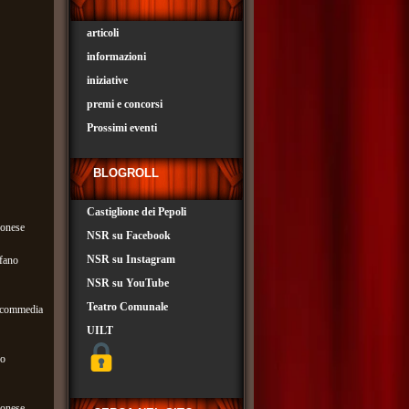
articoli
informazioni
iniziative
premi e concorsi
Prossimi eventi
BLOGROLL
Castiglione dei Pepoli
ionese
NSR su Facebook
NSR su Instagram
efano
NSR su YouTube
Teatro Comunale
– commedia
UILT
co
ionese