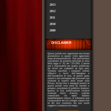
2013
2012
2011
2010
2009
DISCLAIMER
Questo portale non rappresenta una testata
giornalistica in quanto viene aggiornato
senza alcuna periodicità . Non può pertanto
considerarsi un prodotto editoriale ai sensi
della legge n° 62 del 7.03.2001. L'autore
non è responsabile per quanto pubblicato
dai lettori nei commenti ad ogni post.
Verranno cancellati i commenti ritenuti
offensivi o lesivi dell’immagine o
dell’onorabilità di terzi, di genere spam,
razzisti o che contengano dati personali non
conformi al rispetto delle norme sulla
Privacy. Alcuni testi o immagini inserite in
questo portale sono tratte da internet e,
pertanto, considerate di pubblico dominio;
qualora la loro pubblicazione violasse
eventuali diritti d'autore, vogliate
comunicarlo via email. Saranno
immediatamente rimossi. Il webmaster non
è responsabile dei siti collegati tramite link
né del loro contenuto che può essere
soggetto a variazioni nel tempo.