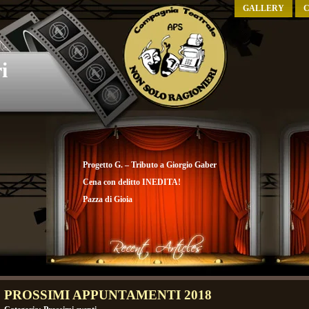
GALLERY
C
i
Progetto G. – Tributo a Giorgio Gaber
Cena con delitto INEDITA!
Pazza di Gioia
PROSSIMI APPUNTAMENTI 2018