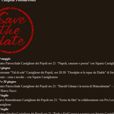
Categoria:
Prossimi eventi
9 maggio
atro Parrocchiale Castiglione dei Pepoli ore 21: “Napoli, canzone e poesia” con Sipario Castigl
3 giugno
storante “Val di sole” Castiglione dei Pepoli, ore 20:30: “Ouralphe et le repas du Diable” di St
nni – cena e ascolto – con Sipario Castiglionese
9 e 30 giugno
atro Parrocchiale Castiglione dei Pepoli ore 21: “Harold Gilman e la teoria di Matusalemme” 
i Marco Nucci
 luglio
rco Rimembranze Castiglione dei Pepoli ore 21: “Scene da film” in collaborazione con Pro Lo
stiglione
 luglio
iesa Vecchia Castiglione dei Pepoli ore 21: “Padri e Figli” musica e poesia con Sipario Castigl