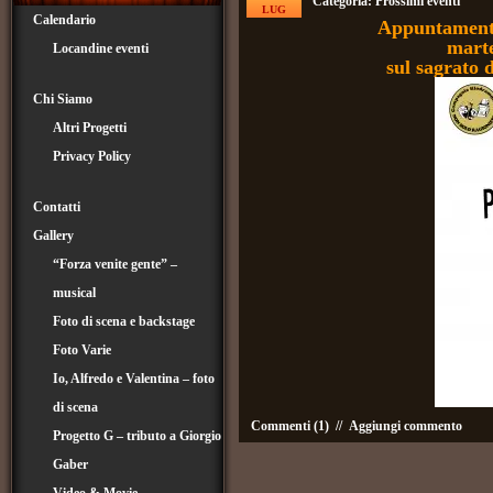
Categoria:
Prossimi eventi
LUG
Calendario
Appuntamen
marte
Locandine eventi
sul sagrato 
Chi Siamo
Altri Progetti
Privacy Policy
Contatti
Gallery
“Forza venite gente” –
musical
Foto di scena e backstage
Foto Varie
Io, Alfredo e Valentina – foto
di scena
Commenti (1)
//
Aggiungi commento
Progetto G – tributo a Giorgio
Gaber