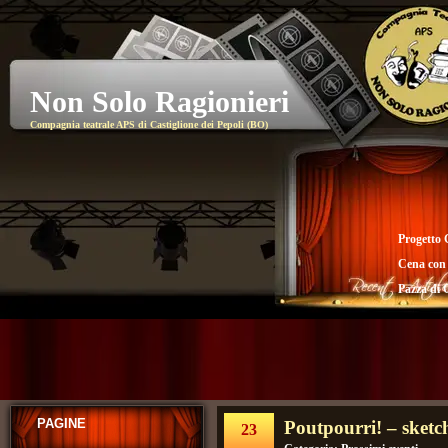
Non Solo Ragionieri
Compagnia teatrale APS di Castiglione dei Pepoli (BO)
Progetto 
Cena con
Pazza di 
PAGINE
Poutpourri! – sketch
23