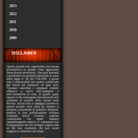
2013
2012
2011
2010
2009
DISCLAIMER
Questo portale non rappresenta una testata
giornalistica in quanto viene aggiornato
senza alcuna periodicità . Non può pertanto
considerarsi un prodotto editoriale ai sensi
della legge n° 62 del 7.03.2001. L'autore
non è responsabile per quanto pubblicato
dai lettori nei commenti ad ogni post.
Verranno cancellati i commenti ritenuti
offensivi o lesivi dell’immagine o
dell’onorabilità di terzi, di genere spam,
razzisti o che contengano dati personali non
conformi al rispetto delle norme sulla
Privacy. Alcuni testi o immagini inserite in
questo portale sono tratte da internet e,
pertanto, considerate di pubblico dominio;
qualora la loro pubblicazione violasse
eventuali diritti d'autore, vogliate
comunicarlo via email. Saranno
immediatamente rimossi. Il webmaster non
è responsabile dei siti collegati tramite link
né del loro contenuto che può essere
soggetto a variazioni nel tempo.