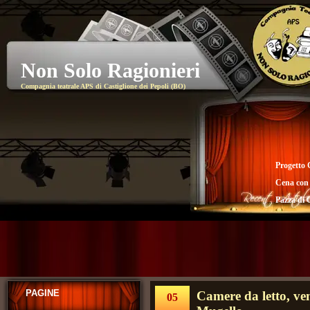
Non Solo Ragionieri
Compagnia teatrale APS di Castiglione dei Pepoli (BO)
Progetto 
Cena con
Pazza di 
PAGINE
Camere da letto, ve
05