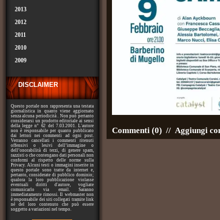
2013
2012
2011
2010
2009
DISCLAIMER
Questo portale non rappresenta una testata
giornalistica in quanto viene aggiornato
senza alcuna periodicità . Non può pertanto
considerarsi un prodotto editoriale ai sensi
della legge n° 62 del 7.03.2001. L'autore
Commenti (0)
//
Aggiungi c
non è responsabile per quanto pubblicato
dai lettori nei commenti ad ogni post.
Verranno cancellati i commenti ritenuti
offensivi o lesivi dell’immagine o
dell’onorabilità di terzi, di genere spam,
razzisti o che contengano dati personali non
conformi al rispetto delle norme sulla
Privacy. Alcuni testi o immagini inserite in
questo portale sono tratte da internet e,
pertanto, considerate di pubblico dominio;
qualora la loro pubblicazione violasse
eventuali diritti d'autore, vogliate
comunicarlo via email. Saranno
immediatamente rimossi. Il webmaster non
è responsabile dei siti collegati tramite link
né del loro contenuto che può essere
soggetto a variazioni nel tempo.