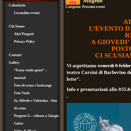
Mugello
FEB
Calendario
Categoria:
Prossimi eventi
–
Locandine eventi
A
Chi Siamo
L’EVENTO DI
R
Altri Progetti
A GIOVEDI’
Privacy Policy
POSTO
CI SCUSIA
Contatti
Gallery
Vi aspettiamo
venerdì 9 febbr
“Forza venite gente” –
teatro Corsini di Barberino 
musical
letto”.
Foto di scena e backstage
Info e prenotazioni allo 055.
Foto Varie
.
Io, Alfredo e Valentina – foto
di scena
Progetto G – tributo a Giorgio
Gaber