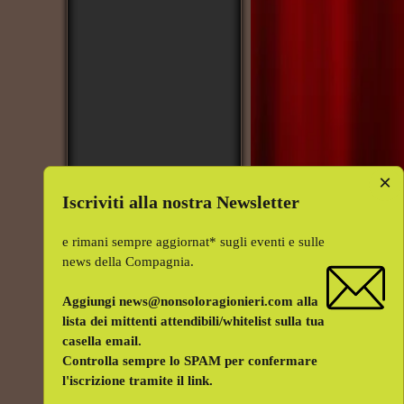
×
Iscriviti alla nostra Newsletter
e rimani sempre aggiornat* sugli eventi e sulle
news della Compagnia.
Aggiungi news@nonsoloragionieri.com alla
lista dei mittenti attendibili/whitelist sulla tua
casella email.
Controlla sempre lo SPAM per confermare
l'iscrizione tramite il link.