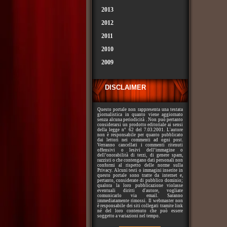
2013
2012
2011
2010
2009
DISCLAIMER
Questo portale non rappresenta una testata
giornalistica in quanto viene aggiornato
senza alcuna periodicità . Non può pertanto
considerarsi un prodotto editoriale ai sensi
della legge n° 62 del 7.03.2001. L'autore
non è responsabile per quanto pubblicato
dai lettori nei commenti ad ogni post.
Verranno cancellati i commenti ritenuti
offensivi o lesivi dell’immagine o
dell’onorabilità di terzi, di genere spam,
razzisti o che contengano dati personali non
conformi al rispetto delle norme sulla
Privacy. Alcuni testi o immagini inserite in
questo portale sono tratte da internet e,
pertanto, considerate di pubblico dominio;
qualora la loro pubblicazione violasse
eventuali diritti d'autore, vogliate
comunicarlo via email. Saranno
immediatamente rimossi. Il webmaster non
è responsabile dei siti collegati tramite link
né del loro contenuto che può essere
soggetto a variazioni nel tempo.