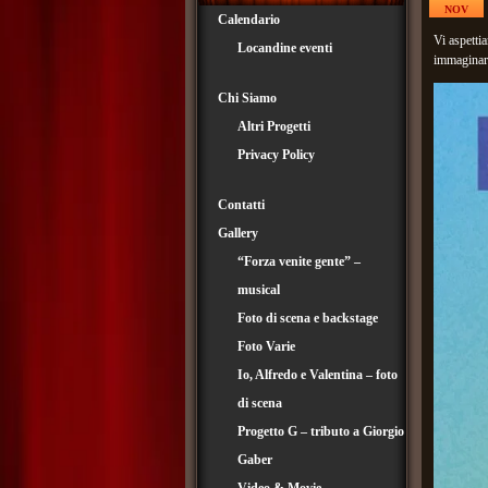
NOV
Calendario
Vi aspetti
Locandine eventi
immaginari
Chi Siamo
Altri Progetti
Privacy Policy
Contatti
Gallery
“Forza venite gente” –
musical
Foto di scena e backstage
Foto Varie
Io, Alfredo e Valentina – foto
di scena
Progetto G – tributo a Giorgio
Gaber