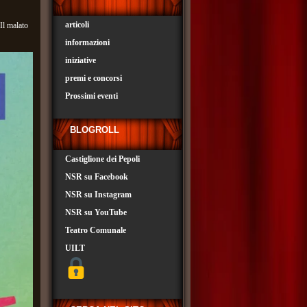
articoli
Il malato
informazioni
iniziative
premi e concorsi
Prossimi eventi
BLOGROLL
Castiglione dei Pepoli
NSR su Facebook
NSR su Instagram
NSR su YouTube
Teatro Comunale
UILT