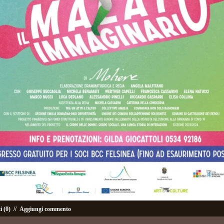
 (0)
//
Aggiungi commento