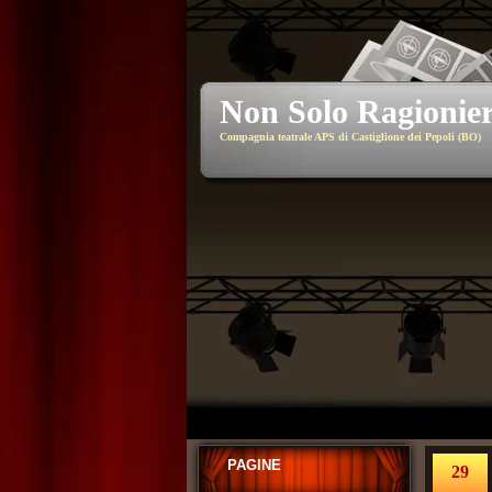
Non Solo Ragionier
Compagnia teatrale APS di Castiglione dei Pepoli (BO)
PAGINE
29