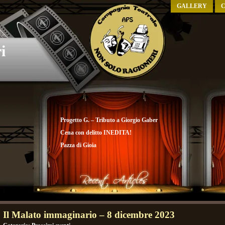
GALLERY
C
i
Progetto G. – Tributo a Giorgio Gaber
Cena con delitto INEDITA!
Pazza di Gioia
Il Malato immaginario – 8 dicembre 2023