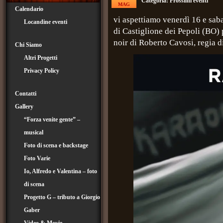
Categoria:
Prossimi eventi
MAG
Calendario
vi aspettiamo venerdì 16 e sa
Locandine eventi
di Castiglione dei Pepoli (BO)
noir di Roberto Cavosi, regia d
Chi Siamo
Altri Progetti
Privacy Policy
Contatti
Gallery
“Forza venite gente” –
musical
Foto di scena e backstage
Foto Varie
Io, Alfredo e Valentina – foto
di scena
Progetto G – tributo a Giorgio
Gaber