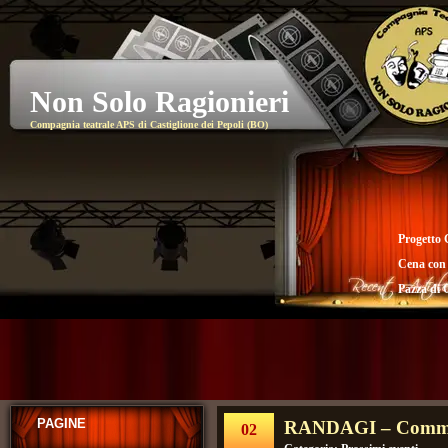
Non Solo Ragionieri
Compagnia teatrale APS di Castiglione dei Pepoli (BO)
Progetto 
Cena con
Pazza di 
PAGINE
RANDAGI – Comme
02