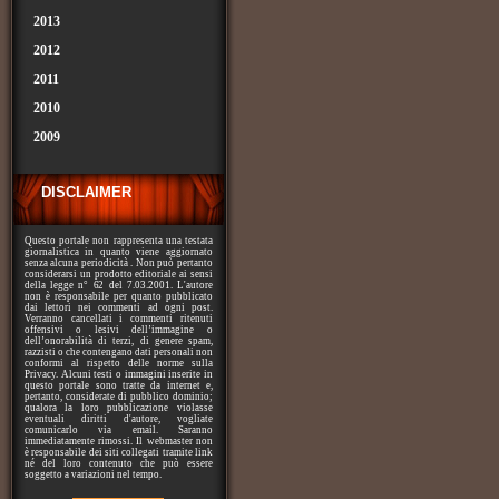
2013
2012
2011
2010
2009
DISCLAIMER
Questo portale non rappresenta una testata
giornalistica in quanto viene aggiornato
senza alcuna periodicità . Non può pertanto
considerarsi un prodotto editoriale ai sensi
della legge n° 62 del 7.03.2001. L'autore
non è responsabile per quanto pubblicato
dai lettori nei commenti ad ogni post.
Verranno cancellati i commenti ritenuti
offensivi o lesivi dell’immagine o
dell’onorabilità di terzi, di genere spam,
razzisti o che contengano dati personali non
conformi al rispetto delle norme sulla
Privacy. Alcuni testi o immagini inserite in
questo portale sono tratte da internet e,
pertanto, considerate di pubblico dominio;
qualora la loro pubblicazione violasse
eventuali diritti d'autore, vogliate
comunicarlo via email. Saranno
immediatamente rimossi. Il webmaster non
è responsabile dei siti collegati tramite link
né del loro contenuto che può essere
soggetto a variazioni nel tempo.