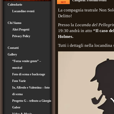
Categoria:
Prossimi eventi
SET
Calendario
La compagnia teatrale Non Solo
Locandine eventi
Delitto!
Chi Siamo
Presso la
Locanda del Pellegri
Altri Progetti
19:30 andrà in atto
“Il caso de
Holmes.
Privacy Policy
Tutti i dettagli nella locandina
Contatti
Gallery
“Forza venite gente” –
musical
Foto di scena e backstage
Foto Varie
Io, Alfredo e Valentina – foto
di scena
Progetto G – tributo a Giorgio
Gaber