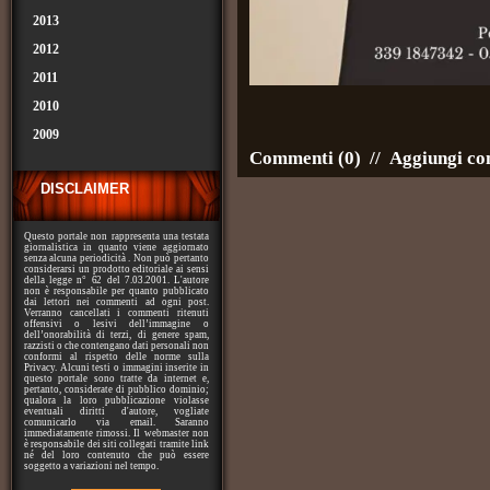
2013
2012
2011
2010
2009
Commenti (0)
//
Aggiungi c
DISCLAIMER
Questo portale non rappresenta una testata
giornalistica in quanto viene aggiornato
senza alcuna periodicità . Non può pertanto
considerarsi un prodotto editoriale ai sensi
della legge n° 62 del 7.03.2001. L'autore
non è responsabile per quanto pubblicato
dai lettori nei commenti ad ogni post.
Verranno cancellati i commenti ritenuti
offensivi o lesivi dell’immagine o
dell’onorabilità di terzi, di genere spam,
razzisti o che contengano dati personali non
conformi al rispetto delle norme sulla
Privacy. Alcuni testi o immagini inserite in
questo portale sono tratte da internet e,
pertanto, considerate di pubblico dominio;
qualora la loro pubblicazione violasse
eventuali diritti d'autore, vogliate
comunicarlo via email. Saranno
immediatamente rimossi. Il webmaster non
è responsabile dei siti collegati tramite link
né del loro contenuto che può essere
soggetto a variazioni nel tempo.