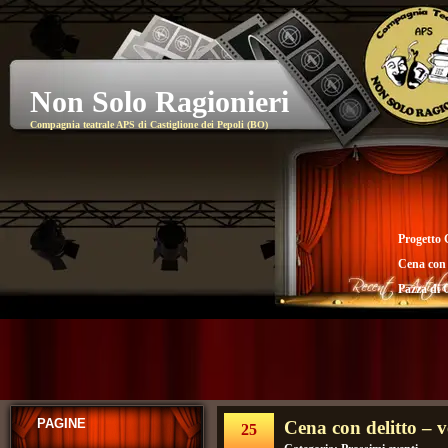
Non Solo Ragionieri
Compagnia teatrale APS di Castiglione dei Pepoli (BO)
Progetto 
Cena con
Pazza di 
PAGINE
Cena con delitto – 
25