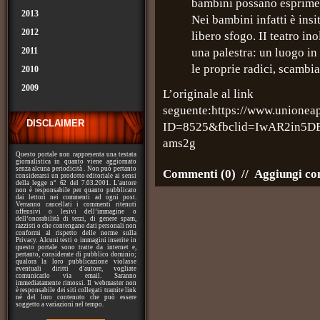
bambini possano esprimere
2013
Nei bambini infatti è insi
2012
libero sfogo. II teatro in
2011
una palestra: un luogo in 
le proprie radici, scambia
2010
2009
L’originale al link
seguente:
https://www.unioneap
DISCLAIMER
ID=8525&fbclid=IwAR2in5
ams2g
Questo portale non rappresenta una testata
giornalistica in quanto viene aggiornato
senza alcuna periodicità . Non può pertanto
Commenti (0)
//
Aggiungi c
considerarsi un prodotto editoriale ai sensi
della legge n° 62 del 7.03.2001. L'autore
non è responsabile per quanto pubblicato
dai lettori nei commenti ad ogni post.
Verranno cancellati i commenti ritenuti
offensivi o lesivi dell’immagine o
dell’onorabilità di terzi, di genere spam,
razzisti o che contengano dati personali non
conformi al rispetto delle norme sulla
Privacy. Alcuni testi o immagini inserite in
questo portale sono tratte da internet e,
pertanto, considerate di pubblico dominio;
qualora la loro pubblicazione violasse
eventuali diritti d'autore, vogliate
comunicarlo via email. Saranno
immediatamente rimossi. Il webmaster non
è responsabile dei siti collegati tramite link
né del loro contenuto che può essere
soggetto a variazioni nel tempo.