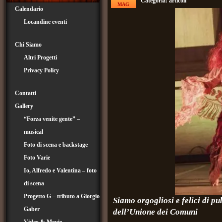
Categoria:
articoli
MAG
Calendario
Locandine eventi
Chi Siamo
Altri Progetti
Privacy Policy
Contatti
Gallery
“Forza venite gente” –
musical
Foto di scena e backstage
Foto Varie
Io, Alfredo e Valentina – foto
di scena
Progetto G – tributo a Giorgio
Siamo orgogliosi e felici di p
Gaber
dell’Unione dei Comuni