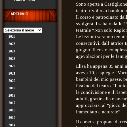
Video & Movie
Sono aperte a Castiglione 
teatro rivolto ai bambini 
ARCHIVIO
ll corso è patrocinato da
svolgerà il sabato dalle 
teatrale “Non solo Ragion
Le lezioni saranno tenute 
2026
consecutivi, dall’attrice
2025
giugno. Il costo compless
2024
agevolazioni per le famig
2023
Elisa ha appena 35 anni m
2022
aveva 19, e spiega: “Vorr
2021
bambini del mio paese, per
2020
fascino del teatro. Il tut
2019
la condivisione e il rispet
2018
adulti, grazie alla manca
2017
approcciarsi al “gioco de
2016
immediato e naturale”.
2015
Il corso si propone di cre
2014