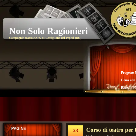
Non Solo Ragionieri
Compagnia teatrale APS di Castiglione dei Pepoli (BO)
Progetto 
Cena con
Pazza di 
PAGINE
Corso di teatro per
23