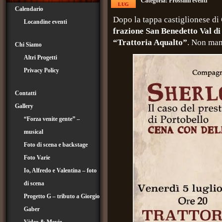
Categoria:
Prossimi eventi
LUG
Calendario
Dopo la tappa castiglionese d
Locandine eventi
frazione San Benedetto Val di
“Trattoria Aqualto”
. Non man
Chi Siamo
Altri Progetti
Privacy Policy
Contatti
Gallery
“Forza venite gente” –
musical
Foto di scena e backstage
Foto Varie
Io, Alfredo e Valentina – foto
di scena
Progetto G – tributo a Giorgio
Gaber