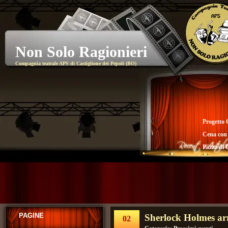
Non Solo Ragionieri
Compagnia teatrale APS di Castiglione dei Pepoli (BO)
Progetto 
Cena con
Pazza di 
PAGINE
Sherlock Holmes ar
02