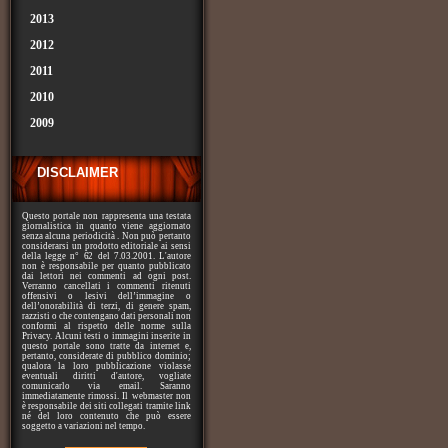
2013
2012
2011
2010
2009
DISCLAIMER
Questo portale non rappresenta una testata
giornalistica in quanto viene aggiornato
senza alcuna periodicità . Non può pertanto
considerarsi un prodotto editoriale ai sensi
della legge n° 62 del 7.03.2001. L'autore
non è responsabile per quanto pubblicato
dai lettori nei commenti ad ogni post.
Verranno cancellati i commenti ritenuti
offensivi o lesivi dell’immagine o
dell’onorabilità di terzi, di genere spam,
razzisti o che contengano dati personali non
conformi al rispetto delle norme sulla
Privacy. Alcuni testi o immagini inserite in
questo portale sono tratte da internet e,
pertanto, considerate di pubblico dominio;
qualora la loro pubblicazione violasse
eventuali diritti d'autore, vogliate
comunicarlo via email. Saranno
immediatamente rimossi. Il webmaster non
è responsabile dei siti collegati tramite link
né del loro contenuto che può essere
soggetto a variazioni nel tempo.